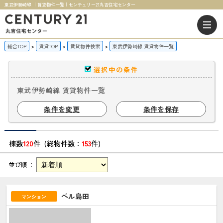
東武伊勢崎線 ｜賃貸物件一覧｜センチュリー21丸吉住宅センター
総合TOP
賃貸TOP
賃貸物件検索
東武伊勢崎線 賃貸物件一覧
選択中の条件
東武伊勢崎線 賃貸物件一覧
条件を変更
条件を保存
棟数
120
件 (総物件数：
153
件)
並び順 ：
ベル島田
マンション