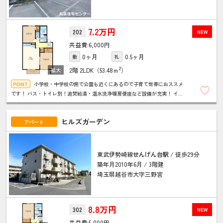
7.2万円
202
NEW
6,000円
0ヶ月
0.5ヶ月
敷
礼
2
2階
2LDK（53.48ｍ
）
小学校・中学校の側で公園も近くにあるので子育て世帯におススメ
です！ バス・トイレ別！追焚給湯・温水洗浄暖房便座など設備が充実！ イン
ターネット無料です♪エアコン付き！宅配ボックスも設置
ヒルズガーデン
アパート
東武伊勢崎線
せんげん台駅
/ 徒歩29分
築年月2010年6月 / 3階建
埼玉県越谷市大字三野宮
8.8万円
302
NEW
5,000円