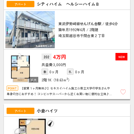
シティハイム ヘルシーハイムＢ
アパート
東武伊勢崎線
せんげん台駅
/ 徒歩6分
築年月1992年6月 / 2階建
埼玉県越谷市千間台東２丁目
4万円
202
NEW
3,000円
0ヶ月
0ヶ月
敷
礼
2
2階
1K（18.63ｍ
）
【家賃１ヶ月無料♪】セキスイハイム施工☆県立大学の学生さんや
単身の方におすすめ！ コンビニやスーパーから近くお買い物に便利な立地♪
ＴＶドアホン付きで来客時も安心！ ★お問い合わせは丸吉住宅センターまで★
小倉ハイツ
アパート