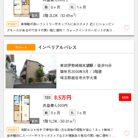
0ヶ月
1ヶ月
敷
礼
2
3階
2LDK（53.49ｍ
）
車移動の多いファミリーやカップルにおススメ♪ 近くにショッピン
グモールがあるので日々の買い物に便利！ ウォークインクローゼットがあり収
納が充実！ ＴＶドアホンで来客時に確認ができるので安心です！
インペリアルパレス
アパート
東武伊勢崎線
大袋駅
/ 徒歩16分
築年月2006年9月 / 3階建
埼玉県越谷市大字大里
8.5万円
103
NEW
5,000円
0ヶ月
1ヶ月
敷
礼
2
1階
1LDK（50.01ｍ
）
宅配ＢＯＸ付きで帰宅が遅い方も荷物の受取が安心！ネット無料！
徒歩圏内にスーパーやドラッグストアなどが複数あり毎日の買い物に便利！ オ