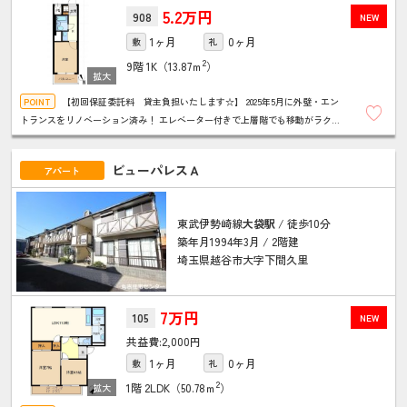
5.2万円
908
NEW
1ヶ月
0ヶ月
敷
礼
2
9階
1K（13.87ｍ
）
【初回保証委託料 貸主負担いたします☆】 2025年5月に外壁・エン
トランスをリノベーション済み！ エレベーター付きで上層階でも移動がラクチ
ン♪ オール電化で1口IHコンロ付き♪ミニ冷蔵庫も付いています！
ビューパレスＡ
アパート
東武伊勢崎線
大袋駅
/ 徒歩10分
築年月1994年3月 / 2階建
埼玉県越谷市大字下間久里
7万円
105
NEW
2,000円
1ヶ月
0ヶ月
敷
礼
2
1階
2LDK（50.78ｍ
）