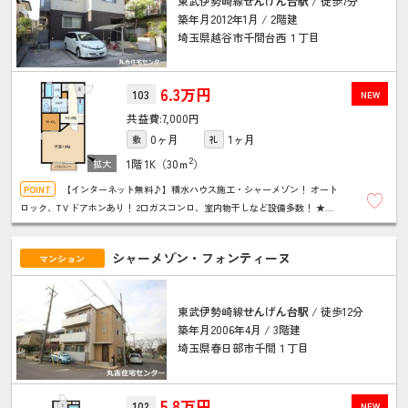
東武伊勢崎線
せんげん台駅
/ 徒歩7分
築年月2012年1月 / 2階建
埼玉県越谷市千間台西１丁目
6.3万円
103
NEW
7,000円
0ヶ月
1ヶ月
敷
礼
2
1階
1K（30ｍ
）
【インターネット無料♪】積水ハウス施工・シャーメゾン！ オート
ロック、TＶドアホンあり！ 2口ガスコンロ、室内物干しなど設備多数！ ★お
問い合わせは丸吉住宅センターまで★
シャーメゾン・フォンティーヌ
マンション
東武伊勢崎線
せんげん台駅
/ 徒歩12分
築年月2006年4月 / 3階建
埼玉県春日部市千間１丁目
5.8万円
102
NEW