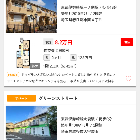
東武伊勢崎線
一ノ割駅
/ 徒歩12分
築年月2010年7月 / 2階建
埼玉県春日部市南４丁目
8.2万円
103
NEW
2,900円
0ヶ月
12.3万円
敷
礼
2
1階
2LDK（55.42ｍ
）
ドッグランと足洗い場がついたペットに嬉しい物件です♪ 防犯カメ
ラ・ＴＶドアホンなどセキュリティも安心！ 収納が充実していて床下収納もあ
ります！ ＮＵＲＯ光が無料で使え経済的！南向きで日当たり良好♪
グリーンストリート
アパート
東武伊勢崎線
大袋駅
/ 徒歩6分
築年月1986年5月 / 2階建
埼玉県越谷市大字袋山