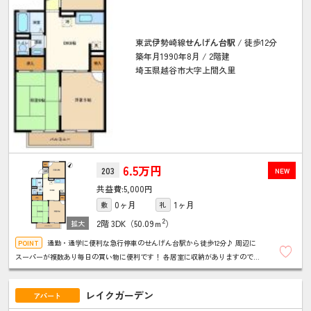
東武伊勢崎線
せんげん台駅
/ 徒歩12分
築年月1990年8月 / 2階建
埼玉県越谷市大字上間久里
6.5万円
203
NEW
5,000円
0ヶ月
1ヶ月
敷
礼
2
2階
3DK（50.09ｍ
）
通勤・通学に便利な急行停車のせんげん台駅から徒歩12分♪ 周辺に
スーパーが複数あり毎日の買い物に便利です！ 各居室に収納がありますのでお
部屋も片付きます！ 児童館も徒歩圏内にありファミリーにおススメ！
レイクガーデン
アパート