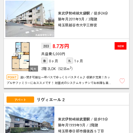
東武伊勢崎線
大袋駅
/ 徒歩24分
築年月2011年9月 / 3階建
埼玉県越谷市大字三野宮
8.7万円
203
NEW
5,000円
0ヶ月
1ヶ月
敷
礼
2
2階
2LDK（52.55ｍ
）
追い焚き可能な一坪バスでゆっくりバスタイム♪ 収納が充実！カッ
プルやファミリーにおススメです！ 対面式のシステムキッチンでお料理も楽し
めます。 室内物干しがあり、雨の日のお洗濯も安心！インターネット無料！
リヴィエール２
アパート
東武伊勢崎線
武里駅
/ 徒歩19分
築年月1999年9月 / 2階建
埼玉県春日部市備後西５丁目