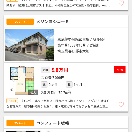
納あり、経済的な都市ガス！ 駅近、４号線至近なので通勤・通学便利、一人暮
らしにもおすすめです♪
メゾンヨシコーＢ
アパート
東武伊勢崎線
武里駅
/ 徒歩5分
築年月1993年10月 / 2階建
埼玉県春日部市大畑
5.8万円
201
NEW
7,000円
0ヶ月
1ヶ月
敷
礼
2
2階
2LDK（50.7ｍ
）
【インターネット無料♪】積水ハウス施工・シャーメゾン！ 経済的
な都市ガス！駅や旧4号線から近く、車・電車どちらでもアクセス良好な立地
です♪ 各部屋収納付きで生活便利！和室はモダン畳です！
コンフォート嵯峨
アパート