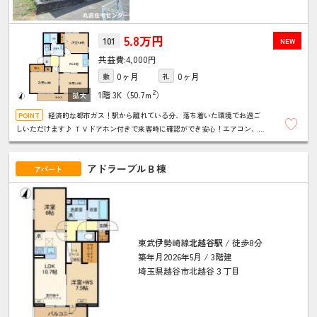
5.8万円
101
NEW
4,000円
0ヶ月
0ヶ月
敷
礼
2
1階
3K（50.7ｍ
）
経済的な都市ガス！駅から離れている分、落ち着いた環境でお過ご
しいただけます♪ ＴＶドアホン付きで来客時に確認ができ安心！エアコン、ウ
ォシュレットなど設備充実！ ※２口ガスコンロ、照明は残置物です。
アドラーブルＢ棟
アパート
東武伊勢崎線
北越谷駅
/ 徒歩8分
築年月2026年5月 / 3階建
埼玉県越谷市北越谷３丁目