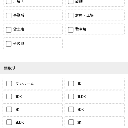
戸建て
店舗
事務所
倉庫・工場
貸土地
駐車場
その他
間取り
ワンルーム
1K
1DK
1LDK
2K
2DK
2LDK
3K