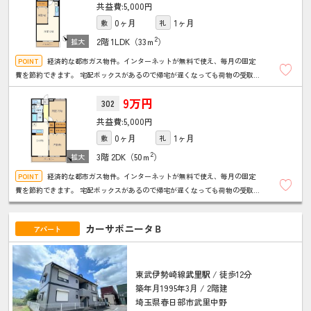
5,000円
0ヶ月
1ヶ月
敷
礼
2
2階
1LDK（33ｍ
）
経済的な都市ガス物件。インターネットが無料で使え、毎月の固定
費を節約できます。 宅配ボックスがあるので帰宅が遅くなっても荷物の受取が
安心。 オートロックやＴＶドアホンがあるのでセキュリティも安心です♪
9万円
302
5,000円
0ヶ月
1ヶ月
敷
礼
2
3階
2DK（50ｍ
）
経済的な都市ガス物件。インターネットが無料で使え、毎月の固定
費を節約できます。 宅配ボックスがあるので帰宅が遅くなっても荷物の受取が
安心。 オートロックやＴＶドアホンがあるのでセキュリティも安心です。
カーサボニータＢ
アパート
東武伊勢崎線
武里駅
/ 徒歩12分
築年月1995年3月 / 2階建
埼玉県春日部市武里中野