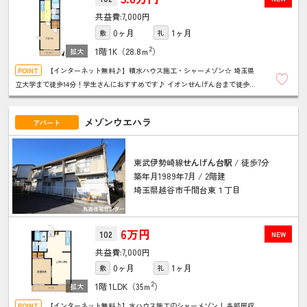
7,000円
0ヶ月
1ヶ月
敷
礼
2
1階
1K（28.8ｍ
）
【インターネット無料♪】積水ハウス施工・シャーメゾン☆ 埼玉県
立大学まで徒歩14分！学生さんにおすすめです♪ イオンせんげん台まで徒歩5
分！お買い物に便利な立地です！ ★お問い合わせは丸吉住宅センターまで★
メゾンウエハラ
アパート
東武伊勢崎線
せんげん台駅
/ 徒歩7分
築年月1989年7月 / 2階建
埼玉県越谷市千間台東１丁目
6万円
102
NEW
7,000円
0ヶ月
1ヶ月
敷
礼
2
1階
1LDK（35ｍ
）
【インターネット無料♪】水ハウス施工のシャーメゾン！ 各部屋収