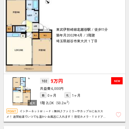
東武伊勢崎線
北越谷駅
/ 徒歩11分
築年月2002年4月 / 3階建
埼玉県越谷市東大沢１丁目
9万円
102
NEW
6,000円
0ヶ月
1ヶ月
敷
礼
2
1階
2LDK（50.2ｍ
）
インターネットＷｉーＦｉ無料♪ファミリーやカップルにおスス
メ！ 追焚給湯でいつでも温かいお風呂に入れます！ 防犯カメラ・ＴＶドアホ
ンでセキュリティも安心！ 温水洗浄暖房便座など暮らしを豊かにする設備も充
実！