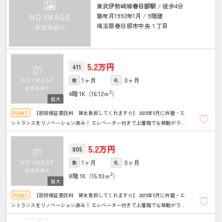
東武伊勢崎線
春日部駅
/ 徒歩4分
築年月1992年1月 / 9階建
埼玉県春日部市中央１丁目
5.2万円
411
1ヶ月
0ヶ月
敷
礼
2
4階
1K（16.12ｍ
）
【初回保証委託料 貸主負担してくれます☆】 2025年5月に外壁・エ
ントランスをリノベーション済み！ エレベーター付きで上層階でも移動がラク
チン♪ オール電化で1口IHコンロ付き♪ミニ冷蔵庫も付いています！
5.2万円
805
1ヶ月
0ヶ月
敷
礼
2
8階
1K（15.93ｍ
）
【初回保証委託料 貸主負担してくれます☆】 2025年5月に外壁・エ
ントランスをリノベーション済み！ エレベーター付きで上層階でも移動がラク
チン♪ オール電化で1口IHコンロ付き♪ミニ冷蔵庫も付いています！