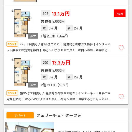
13.1万円
102
NEW
5,000円
0ヶ月
2ヶ月
敷
礼
2
1階
2LDK（56ｍ
）
ペット飼養可♪猫1匹までＯＫ！ 経済的な都市ガス物件！インターネ
ット無料で固定費を節約！ 都心へのアクセスが良く、都内へ通勤・通学する方
にも人気のエリア！ ワークスペースがあり、リモートワークにもおススメ♪
13.3万円
202
5,000円
0ヶ月
2ヶ月
敷
礼
2
2階
2LDK（56ｍ
）
猫1匹まで飼養可♪ 経済的な都市ガス物件！インターネット無料で固
定費を節約！ 都心へのアクセスが良く、都内へ通勤・通学する方にも人気のエ
リア！ ワークスペースがあり、リモートワークにもおススメ！
フェリーチェ・グーフォ
アパート