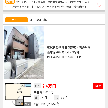
☆キッチン、トイレ新品☆ 経済的な都市ガス！更新料不要！ 広々
2LDK！4号バイパスまで車で1分！アクセス良好です☆ お風呂は追焚機能付
き！いつでもあたたかいお風呂が楽しめます♪
ＡＪ春日部
アパート
東武伊勢崎線
春日部駅
/ 徒歩14分
築年月2024年8月 / 3階建
埼玉県春日部市谷原３丁目
7.4万円
201
NEW
3,000円
0ヶ月
0ヶ月
敷
礼
2
2階
1LDK（31.54ｍ
）