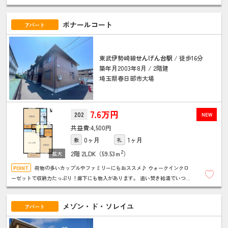
ートロック・ＴＶドアホンとセキュリティもしっかりしているので安心♪
ボナールコート
アパート
東武伊勢崎線
せんげん台駅
/ 徒歩16分
築年月2003年8月 / 2階建
埼玉県春日部市大場
7.6万円
202
NEW
4,500円
0ヶ月
1ヶ月
敷
礼
2
2階
2LDK（59.53ｍ
）
荷物の多いカップルやファミリーにもおススメ♪ ウォークインクロ
ーゼットで収納力たっぷり！廊下にも物入があります。 追い焚き給湯でいつで
も温かいお風呂。シャンプードレッサーやウォシュレットもちゃんとあります
メゾン・ド・ソレイユ
アパート