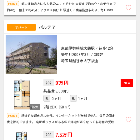
都内通勤の方にも人気のエリアです☆ 大宮まで約15分・北千住まで
約20分・柏まで約40分！アクセス良好♪ 駅近くに商業施設もあり、毎日のお買
い物や休日の映画鑑賞、ショッピングも快適！
パルテア
アパート
東武伊勢崎線
大袋駅
/ 徒歩12分
築年月2008年3月 / 3階建
埼玉県越谷市大字袋山
9万円
202
NEW
5,000円
0ヶ月
1ヶ月
敷
礼
2
2階
2DK（50ｍ
）
経済的な都市ガス物件。インターネットが無料で使え、毎月の固定
費を節約できます。 宅配ボックスがあるので帰宅が遅くなっても荷物の受取が
安心。 オートロックやＴＶドアホンがあるのでセキュリティも安心です。
7.5万円
205