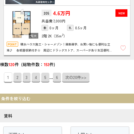
4.6万円
205
NEW
7,000円
0ヶ月
0.5ヶ月
敷
礼
2
2階
2K（35ｍ
）
積水ハウス施工・シャーメゾン！通勤通学、お買い物にも便利な立
地♪ 各部屋収納付き☆ 周辺にドラッグストア、スーパーがあり生活便利で
す！ エアコン、ウォシュレット、TVドアホンなど設備も充実しています☆
棟数
120
件 (総物件数：
153
件)
...
1
2
3
4
5
6
次の20件>>
条件を絞り込む
賃料