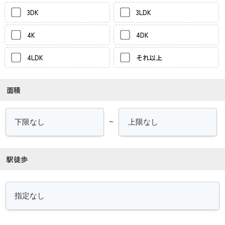
3DK
3LDK
4K
4DK
4LDK
それ以上
面積
～
駅徒歩