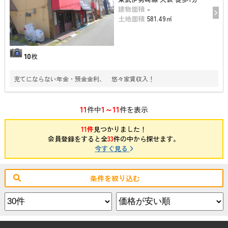
建物面積
-
土地面積
581.49㎡
10
枚
充てにならない年金・預金金利、 悠々家賃収入！
11
1～11
件中
件を表示
11件
見つかりました！
会員登録をすると全
33
件の中から探せます。
今すぐ見る
条件を絞り込む