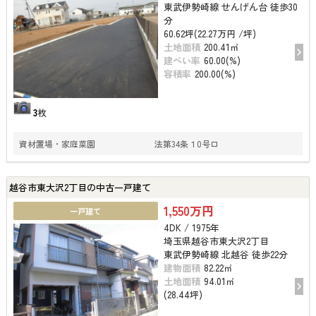
東武伊勢崎線 せんげん台 徒歩30
分
60.62坪(22.27万円 /坪)
土地面積
200.41㎡
建ぺい率
60.00(%)
容積率
200.00(%)
3
枚
資材置場・家庭菜園 法第34条１0号ロ
越谷市東大沢2丁目の中古一戸建て
1,550万円
一戸建て
4DK / 1975年
埼玉県越谷市東大沢2丁目
東武伊勢崎線 北越谷 徒歩22分
建物面積
82.22㎡
土地面積
94.01㎡
(28.44坪)