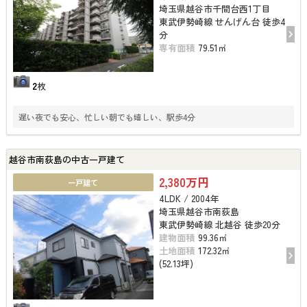
埼玉県越谷市千間台西1丁目
東武伊勢崎線 せんげん台 徒歩4
分
専有面積
79.51㎡
2
枚
遅い夜でも安心、忙しい朝でも嬉しい、駅歩4分
越谷市南荻島の中古一戸建て
2,380万円
一戸建て
4LDK / 2004年
埼玉県越谷市南荻島
東武伊勢崎線 北越谷 徒歩20分
建物面積
99.36㎡
土地面積
172.32㎡
(52.13坪)