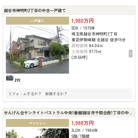
越谷市神明町2丁目の中古一戸建て
1,980万円
一戸建て
5DK / 1975年
埼玉県越谷市神明町2丁目
東武伊勢崎線 北越谷 徒歩15分
建物面積
84.04㎡
土地面積
97.73㎡
(29.56坪)
2
枚
リフォ－ムするか？ 新築するか？
せんげん台サンライトパストラル中央1番館|越谷市千間台西1丁目の中古マンション
1,988万円
マンション
3LDK / 1984年
5階/7階建