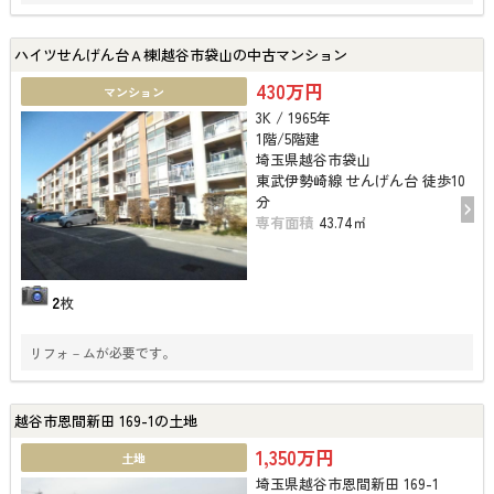
ハイツせんげん台Ａ棟|越谷市袋山の中古マンション
430万円
マンション
3K / 1965年
1階/5階建
埼玉県越谷市袋山
東武伊勢崎線 せんげん台 徒歩10
分
専有面積
43.74㎡
2
枚
リフォ－ムが必要です。
越谷市恩間新田 169-1の土地
1,350万円
土地
埼玉県越谷市恩間新田 169-1