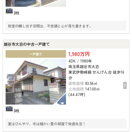
3
枚
和室の醸し出す空間は、不思議と心が落ち着きます。
越谷市大泊の中古一戸建て
1,980万円
一戸建て
4DK / 1980年
埼玉県越谷市大泊
東武伊勢崎線 せんげん台 徒歩16
分
建物面積
83.56㎡
土地面積
147.00㎡
(44.47坪)
3
枚
夏はひんやり、冬は暖かい畳の部屋で快適生活！