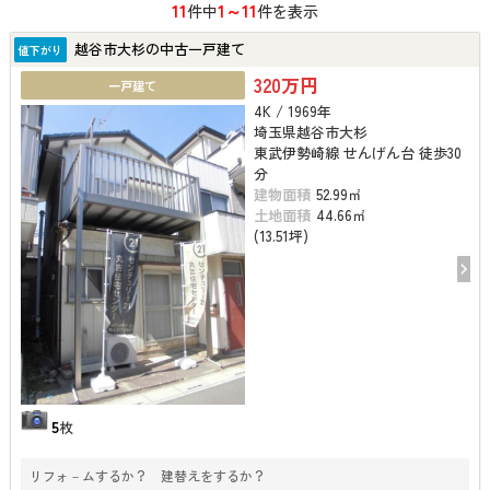
11
1～11
件中
件を表示
越谷市大杉の中古一戸建て
値下がり
320万円
一戸建て
4K / 1969年
埼玉県越谷市大杉
東武伊勢崎線 せんげん台 徒歩30
分
建物面積
52.99㎡
土地面積
44.66㎡
(13.51坪)
5
枚
リフォ－ムするか？ 建替えをするか？