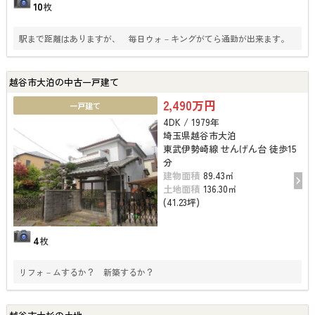
10
枚
駅まで距離はありますが、 毎日ウォ－キングがてら通勤が出来ます。
越谷市大泊の中古一戸建て
2,490万円
一戸建て
4DK / 1979年
埼玉県越谷市大泊
東武伊勢崎線 せんげん台 徒歩15
分
建物面積
89.43㎡
土地面積
136.30㎡
(41.23坪)
4
枚
リフォ－ムするか？ 新築するか？