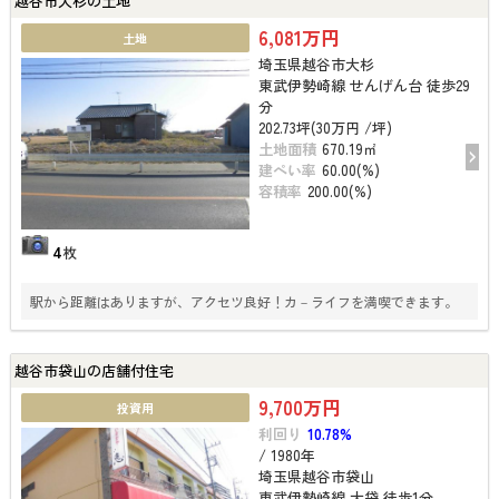
越谷市大杉の土地
6,081万円
土地
埼玉県越谷市大杉
東武伊勢崎線 せんげん台 徒歩29
分
202.73坪(30万円 /坪)
土地面積
670.19㎡
建ぺい率
60.00(%)
容積率
200.00(%)
4
枚
駅から距離はありますが、アクセツ良好！カ－ライフを満喫できます。
越谷市袋山の店舗付住宅
9,700万円
投資用
利回り
10.78%
/ 1980年
埼玉県越谷市袋山
東武伊勢崎線 大袋 徒歩1分