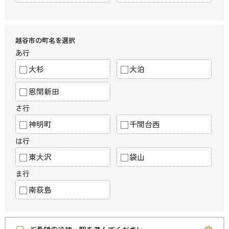
越谷市の町名を選択
あ行
大杉
大泊
恩間新田
さ行
神明町
千間台西
は行
東大沢
袋山
ま行
南荻島