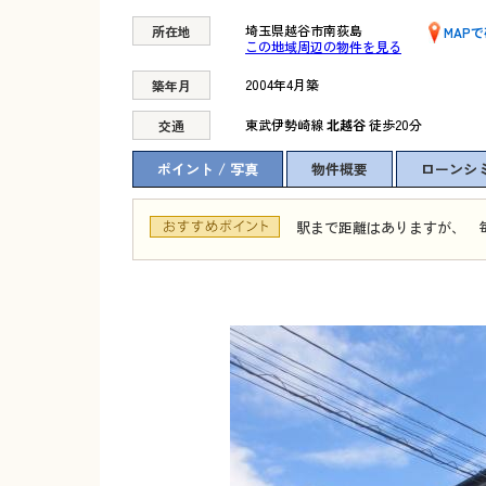
埼玉県越谷市南荻島
所在地
MAP
この地域周辺の物件を見る
2004年4月築
築年月
東武伊勢崎線
北越谷
徒歩20分
交通
ポイント / 写真
物件概要
ローンシ
駅まで距離はありますが、 