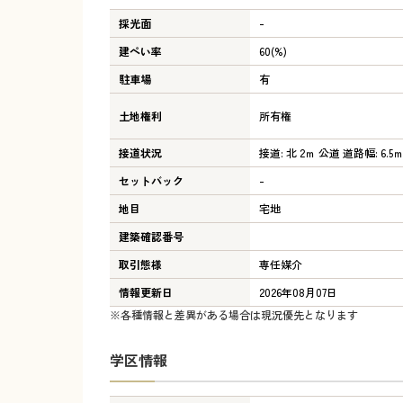
採光面
-
建ぺい率
60(%)
駐車場
有
土地権利
所有権
接道状況
接道: 北 2ｍ 公道 道路幅: 6.5
セットバック
-
地目
宅地
建築確認番号
取引態様
専任媒介
情報更新日
2026年08月07日
※各種情報と差異がある場合は現況優先となります
学区情報