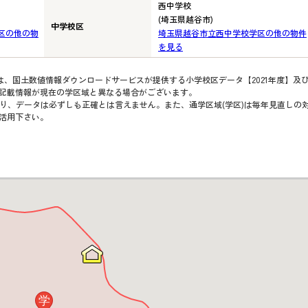
西中学校
(埼玉県越谷市)
中学校区
区の他の物
埼玉県越谷市立西中学校学区の他の物件
を見る
は、国土数値情報ダウンロードサービスが提供する小学校区データ【2021年度】及
、記載情報が現在の学区域と異なる場合がございます。
り、データは必ずしも正確とは言えません。また、通学区域(学区)は毎年見直しの
活用下さい。
学