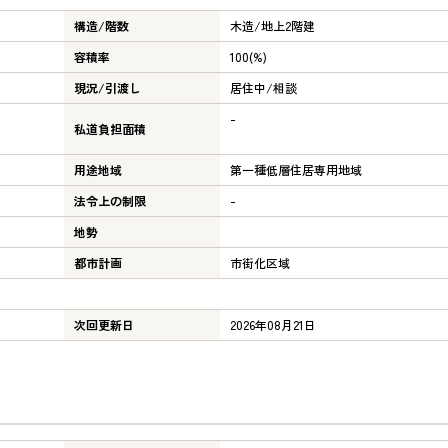
構造/階数
木造/
地上2階建
容積率
100(%)
現況/引渡し
居住中/相談
-
私道負担面積
ｍ
用途地域
第一種低層住居専用地域
法令上の制限
-
地勢
都市計画
市街化区域
次回更新日
2026年08月21日