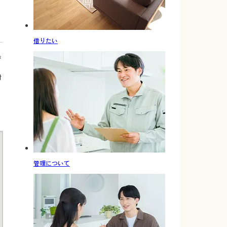
借りたい
び
対
管理について