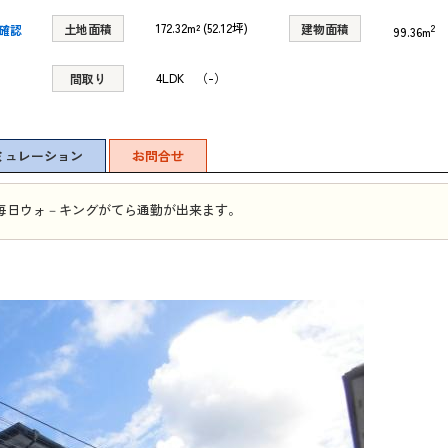
172.32m² (52.12坪)
土地面積
建物面積
2
で確認
99.36m
4LDK （-）
間取り
ミュレーション
お問合せ
毎日ウォ－キングがてら通勤が出来ます。