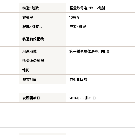
構造/階数
軽量鉄骨造/
地上2階建
容積率
100(%)
現況/引渡し
空家/相談
-
私道負担面積
用途地域
第一種低層住居専用地域
法令上の制限
-
地勢
都市計画
市街化区域
次回更新日
2026年08月09日