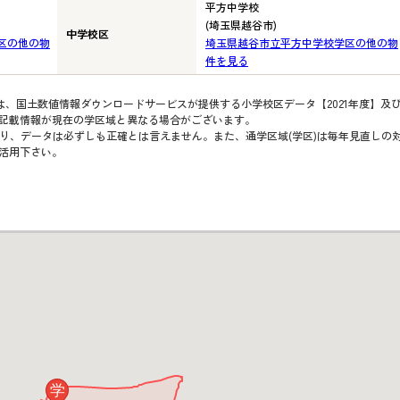
平方中学校
(埼玉県越谷市)
中学校区
区の他の物
埼玉県越谷市立平方中学校学区の他の物
件を見る
は、国土数値情報ダウンロードサービスが提供する小学校区データ【2021年度】及
、記載情報が現在の学区域と異なる場合がございます。
り、データは必ずしも正確とは言えません。また、通学区域(学区)は毎年見直しの
活用下さい。
学