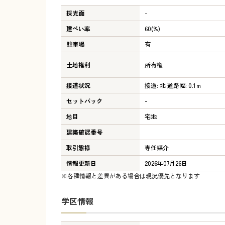
採光面
-
建ぺい率
60(%)
駐車場
有
土地権利
所有権
接道状況
接道: 北 道路幅: 0.1ｍ
セットバック
-
地目
宅地
建築確認番号
取引態様
専任媒介
情報更新日
2026年07月26日
※各種情報と差異がある場合は現況優先となります
学区情報