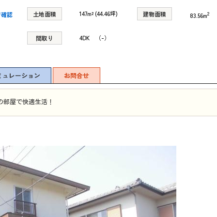
147m² (44.46坪)
土地面積
建物面積
2
で確認
83.56m
4DK （-）
間取り
ミュレーション
お問合せ
の部屋で快適生活！