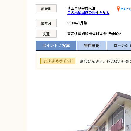
埼玉県越谷市大泊
所在地
MAP
この地域周辺の物件を見る
1980年3月築
築年月
東武伊勢崎線
せんげん台
徒歩16分
交通
ポイント / 写真
物件概要
ローンシ
夏はひんやり、冬は暖かい畳