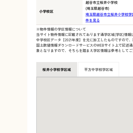
越谷市立桜井小学校
(埼玉県越谷市)
小学校区
埼玉県越谷市立桜井小学校学
件を見る
※物件情報の学区情報について
当サイト物件情報に記載されております通学区域(学区)情報
中学校区データ【2021年度】を元に加工したものですので
国土数値情報ダウンロードサービスのWEBサイト上で記述通
象となりますので、そちらを踏まえ学区情報は参考としてご
桜井小学校学区域
平方中学校学区域