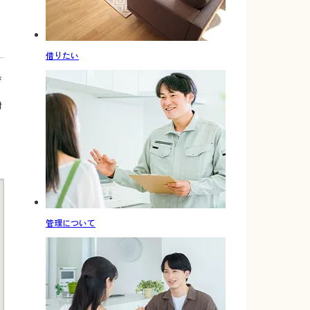
借りたい
び
対
管理について