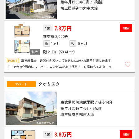
築年月1990年8月 / 2階建
埼玉県越谷市大字大泊
7.8万円
101
NEW
2,000円
1ヶ月
0ヶ月
敷
礼
2
階
2LDK（58.41ｍ
）
浴室新品☆ 追焚付きでいつでもあたたかいお風呂が楽しめます
♪ 徒歩10分圏内にスーパー、コンビニがあり便利！ 来客時も安心なＴＶド
アホン付きです☆ ★お問い合わせは丸吉住宅センターまで★
クオリスタ
アパート
東武伊勢崎線
武里駅
/ 徒歩14分
築年月2016年4月 / 2階建
埼玉県春日部市大場
8.8万円
101
NEW