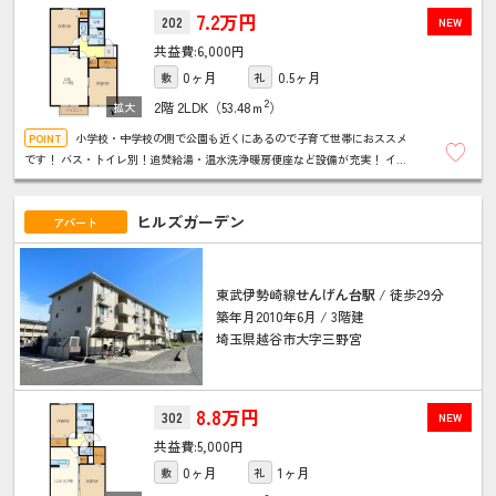
7.2万円
202
NEW
6,000円
0ヶ月
0.5ヶ月
敷
礼
2
2階
2LDK（53.48ｍ
）
小学校・中学校の側で公園も近くにあるので子育て世帯におススメ
です！ バス・トイレ別！追焚給湯・温水洗浄暖房便座など設備が充実！ イン
ターネット無料です♪エアコン付き！宅配ボックスも設置
ヒルズガーデン
アパート
東武伊勢崎線
せんげん台駅
/ 徒歩29分
築年月2010年6月 / 3階建
埼玉県越谷市大字三野宮
8.8万円
302
NEW
5,000円
0ヶ月
1ヶ月
敷
礼