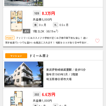
8.3万円
109
5,000円
0ヶ月
0.5ヶ月
敷
礼
2
1階
2LDK（65.19ｍ
）
ファミリーにおススメ♪小学校が近くお子様の登下校も安心！ 追い
焚き給湯でいつでも温かいお風呂に入れます！ 宅配ＢＯＸがあり日中不在がち
でもお荷物が受け取れる！ ＴＶドアホンで来客時に確認ができ安心♪
ドミール原２
マンション
東武伊勢崎線
武里駅
/ 徒歩15分
築年月1989年3月 / 3階建
埼玉県春日部市大場
6.6万円
202
1,000円
1ヶ月
0ヶ月
敷
礼