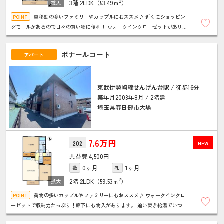
2
3階
2LDK（53.49ｍ
）
車移動の多いファミリーやカップルにおススメ♪ 近くにショッピン
グモールがあるので日々の買い物に便利！ ウォークインクローゼットがあり収
納が充実！ ＴＶドアホンで来客時に確認ができるので安心です！
ボナールコート
アパート
東武伊勢崎線
せんげん台駅
/ 徒歩16分
築年月2003年8月 / 2階建
埼玉県春日部市大場
7.6万円
202
NEW
4,500円
0ヶ月
1ヶ月
敷
礼
2
2階
2LDK（59.53ｍ
）
荷物の多いカップルやファミリーにもおススメ♪ ウォークインクロ
ーゼットで収納力たっぷり！廊下にも物入があります。 追い焚き給湯でいつで
も温かいお風呂。シャンプードレッサーやウォシュレットもちゃんとあります