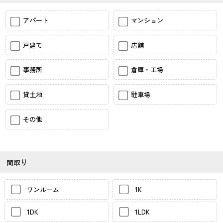
アパート
マンション
戸建て
店舗
事務所
倉庫・工場
貸土地
駐車場
その他
間取り
ワンルーム
1K
1DK
1LDK