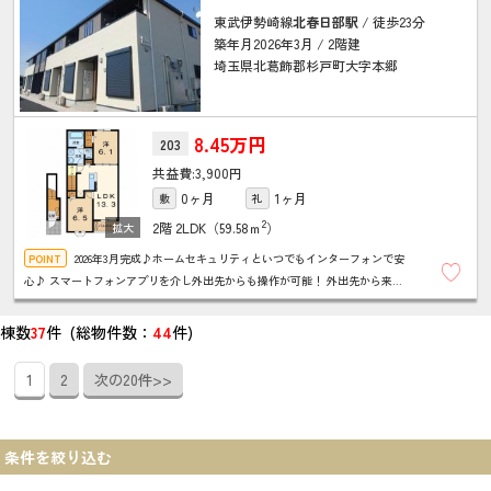
東武伊勢崎線
北春日部駅
/ 徒歩23分
築年月2026年3月 / 2階建
埼玉県北葛飾郡杉戸町大字本郷
8.45万円
203
3,900円
0ヶ月
1ヶ月
敷
礼
2
2階
2LDK（59.58ｍ
）
2026年3月完成♪ホームセキュリティといつでもインターフォンで安
心♪ スマートフォンアプリを介し外出先からも操作が可能！ 外出先から来客
応答や録画映像を確認できる！ 防振フローリングで階下への物音を軽減！
棟数
37
件 (総物件数：
44
件)
1
2
次の20件>>
条件を絞り込む