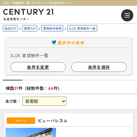
2LDK ｜賃貸物件一覧｜センチュリー21丸吉住宅センター
総合TOP
賃貸TOP
賃貸物件検索
2LDK 賃貸物件一覧
選択中の条件
2LDK 賃貸物件一覧
条件を変更
条件を保存
棟数
37
件 (総物件数：
44
件)
並び順 ：
ビューパレスＡ
アパート