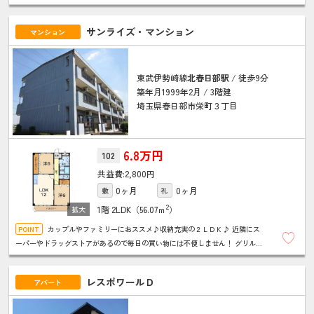
で使え経済的♪ 宅配ＢＯＸ付きで不在時でも荷物の受取ができます！
サンライズ・マンション
マンション
東武伊勢崎線
北春日部駅
/ 徒歩9分
築年月1999年2月 / 3階建
埼玉県春日部市栄町３丁目
6.8万円
102
2,800円
0ヶ月
0ヶ月
敷
礼
2
1階
2LDK（56.07ｍ
）
カップルやファミリーにおススメ♪収納充実の２ＬＤＫ♪ 近隣にス
ーパーやドラッグストアがあるので毎日の買い物には不便しません！ グリル付
き2口コンロのシステムキッチンでお料理も楽しめます♪
レスポワールＤ
アパート