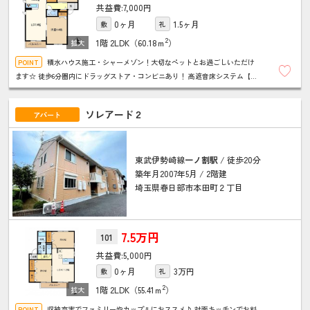
7,000円
0ヶ月
1.5ヶ月
敷
礼
2
1階
2LDK（60.18ｍ
）
積水ハウス施工・シャーメゾン！大切なペットとお過ごしいただけ
ます☆ 徒歩6分圏内にドラッグストア・コンビニあり！ 高遮音床システム【シ
ャイド55】搭載♪
ソレアード２
アパート
東武伊勢崎線
一ノ割駅
/ 徒歩20分
築年月2007年5月 / 2階建
埼玉県春日部市本田町２丁目
7.5万円
101
5,000円
0ヶ月
3万円
敷
礼
2
1階
2LDK（55.41ｍ
）
収納充実でファミリーやカップルにおススメ♪ 対面キッチンでお料