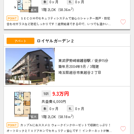
0ヶ月
0ヶ月
敷
礼
2
1階
2LDK（58.36ｍ
）
ＳＥＣＯＭのセキュリティシステムで安心☆シャッター雨戸・防犯
合わせガラスなど防犯しっかりです！追焚給湯できるので、いつでも温かいお
風呂に入れます！室内物干し・床下収納など便利な設備も充実しています！！
ロイヤルガーデン２
アパート
東武伊勢崎線
越谷駅
/ 徒歩15分
築年月2004年9月 / 3階建
埼玉県越谷市東越谷２丁目
9.3万円
101
6,000円
0ヶ月
0ヶ月
敷
礼
2
1階
2LDK（58.18ｍ
）
カップルにおススメ☆ ウォークインクローゼットで収納たっぷり！
オートロックとＴＶドアホンでセキュリティ安心です！ インターネットが無料