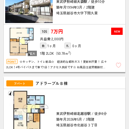
東武伊勢崎線
大袋駅
/ 徒歩10分
築年月1994年3月 / 2階建
埼玉県越谷市大字下間久里
7万円
105
NEW
2,000円
1ヶ月
0ヶ月
敷
礼
2
1階
2LDK（50.78ｍ
）
☆キッチン、トイレ新品☆ 経済的な都市ガス！更新料不要！ 広々
2LDK！4号バイパスまで車で1分！アクセス良好です☆ お風呂は追焚機能付
き！いつでもあたたかいお風呂が楽しめます♪
アドラーブルＢ棟
アパート
東武伊勢崎線
北越谷駅
/ 徒歩8分
築年月2026年5月 / 3階建
埼玉県越谷市北越谷３丁目