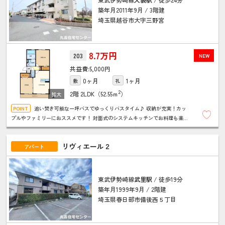
築年月2011年9月 / 3階建
埼玉県越谷市大字三野宮
8.7万円
203
NEW
5,000円
0ヶ月
1ヶ月
敷
礼
2
2階
2LDK（52.55ｍ
）
追い焚き可能な一坪バスでゆっくりバスタイム♪ 収納が充実！カッ
プルやファミリーにおススメです！ 対面式のシステムキッチンでお料理も楽し
めます。 室内物干しがあり、雨の日のお洗濯も安心！インターネット無料！
リヴィエール２
アパート
東武伊勢崎線
武里駅
/ 徒歩19分
築年月1999年9月 / 2階建
埼玉県春日部市備後西５丁目