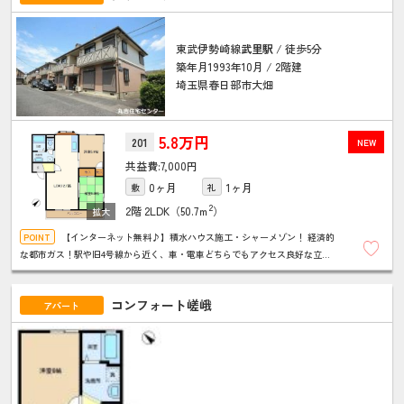
東武伊勢崎線
武里駅
/ 徒歩5分
築年月1993年10月 / 2階建
埼玉県春日部市大畑
5.8万円
201
NEW
7,000円
0ヶ月
1ヶ月
敷
礼
2
2階
2LDK（50.7ｍ
）
【インターネット無料♪】積水ハウス施工・シャーメゾン！ 経済的
な都市ガス！駅や旧4号線から近く、車・電車どちらでもアクセス良好な立地
です♪ 各部屋収納付きで生活便利！和室はモダン畳です！
コンフォート嵯峨
アパート