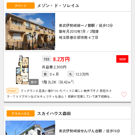
メゾン・ド・ソレイユ
アパート
東武伊勢崎線
一ノ割駅
/ 徒歩12分
築年月2010年7月 / 2階建
埼玉県春日部市南４丁目
8.2万円
103
NEW
2,900円
0ヶ月
12.3万円
敷
礼
2
1階
2LDK（55.42ｍ
）
ドッグランと足洗い場がついたペットに嬉しい物件です♪ 防犯カメ
ラ・ＴＶドアホンなどセキュリティも安心！ 収納が充実していて床下収納もあ
ります！ ＮＵＲＯ光が無料で使え経済的！南向きで日当たり良好♪
スカイハウス森田
テラスハウス
東武伊勢崎線
せんげん台駅
/ 徒歩16分