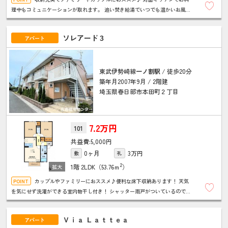
理中もコミュニケーションが取れます。 追い焚き給湯でいつでも温かいお風呂
に入れます。 インターネットが無料で使え毎月の固定費を節約できます！
ソレアード３
アパート
東武伊勢崎線
一ノ割駅
/ 徒歩20分
築年月2007年9月 / 2階建
埼玉県春日部市本田町２丁目
7.2万円
101
5,000円
0ヶ月
3万円
敷
礼
2
1階
2LDK（53.76ｍ
）
カップルやファミリーにおススメ♪便利な床下収納あります！ 天気
を気にせず洗濯ができる室内物干し付き！ シャッター雨戸がついているので防
犯面で心強い！ インターネットが無料で使え毎月の固定費を節約できる♪
Ｖｉａ Ｌａｔｔｅａ
アパート