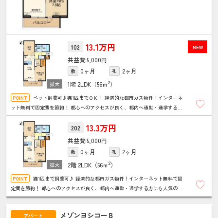
13.1万円
102
NEW
5,000円
0ヶ月
2ヶ月
敷
礼
2
1階
2LDK（56ｍ
）
ペット飼養可♪猫1匹までＯＫ！ 経済的な都市ガス物件！インターネ
ット無料で固定費を節約！ 都心へのアクセスが良く、都内へ通勤・通学する方
にも人気のエリア！ ワークスペースがあり、リモートワークにもおススメ♪
13.3万円
202
5,000円
0ヶ月
2ヶ月
敷
礼
2
2階
2LDK（56ｍ
）
猫1匹まで飼養可♪ 経済的な都市ガス物件！インターネット無料で固
定費を節約！ 都心へのアクセスが良く、都内へ通勤・通学する方にも人気のエ
リア！ ワークスペースがあり、リモートワークにもおススメ！
メゾンヨシコーＢ
アパート