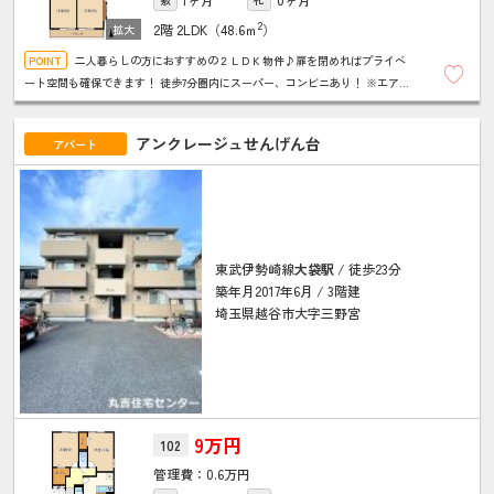
2
2階
2LDK（48.6ｍ
）
二人暮らしの方におすすめの２ＬＤＫ物件♪扉を閉めればプライベ
ート空間も確保できます！ 徒歩7分圏内にスーパー、コンビニあり！ ※エアコ
ンなし ★お問い合わせは丸吉住宅センターまで★
アンクレージュせんげん台
アパート
東武伊勢崎線
大袋駅
/ 徒歩23分
築年月2017年6月 / 3階建
埼玉県越谷市大字三野宮
9万円
102
0.6万円