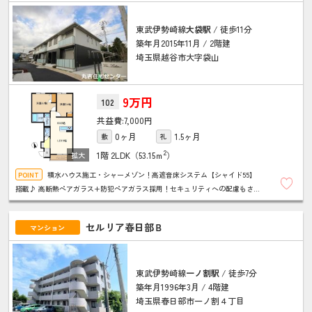
東武伊勢崎線
大袋駅
/ 徒歩11分
築年月2015年11月 / 2階建
埼玉県越谷市大字袋山
9万円
102
7,000円
0ヶ月
1.5ヶ月
敷
礼
2
1階
2LDK（53.15ｍ
）
積水ハウス施工・シャーメゾン！高遮音床システム【シャイド55】
搭載♪ 高断熱ペアガラス+防犯ペアガラス採用！セキュリティへの配慮もされ
ています♪ スーパーまで徒歩3分！お買い物に便利です！
セルリア春日部Ｂ
マンション
東武伊勢崎線
一ノ割駅
/ 徒歩7分
築年月1996年3月 / 4階建
埼玉県春日部市一ノ割４丁目