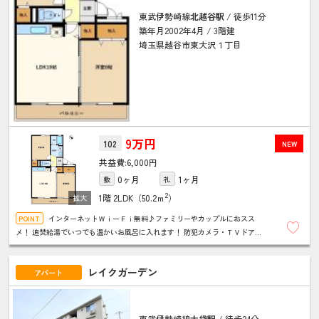
東武伊勢崎線
北越谷駅
/ 徒歩11分
築年月2002年4月 / 3階建
埼玉県越谷市東大沢１丁目
9万円
102
NEW
6,000円
0ヶ月
1ヶ月
敷
礼
2
1階
2LDK（50.2ｍ
）
インターネットＷｉーＦｉ無料♪ファミリーやカップルにおスス
メ！ 追焚給湯でいつでも温かいお風呂に入れます！ 防犯カメラ・ＴＶドアホ
ンでセキュリティも安心！ 温水洗浄暖房便座など暮らしを豊かにする設備も充
実！
レイクガーデン
アパート
東武伊勢崎線
大袋駅
/ 徒歩24分