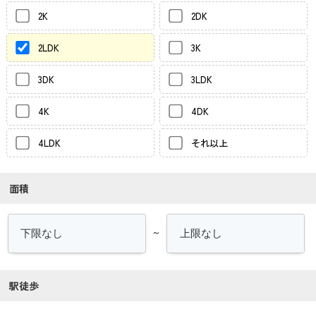
2K
2DK
2LDK
3K
3DK
3LDK
4K
4DK
4LDK
それ以上
面積
～
駅徒歩