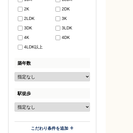
2K
2DK
2LDK
3K
3DK
3LDK
4K
4DK
4LDK以上
築年数
駅徒歩
こだわり条件を追加