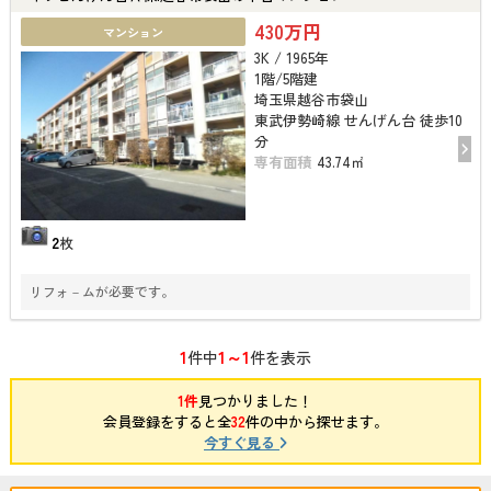
430万円
マンション
3K / 1965年
1階/5階建
埼玉県越谷市袋山
東武伊勢崎線 せんげん台 徒歩10
分
専有面積
43.74㎡
2
枚
リフォ－ムが必要です。
1
1～1
件中
件を表示
1件
見つかりました！
会員登録をすると全
32
件の中から探せます。
今すぐ見る