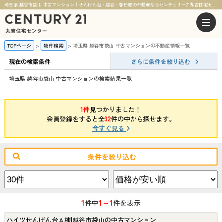
埼玉県 越谷市袋山 中古マンション｜せんげん台・越谷・春日部の不動産ならセンチュリー21丸吉住宅センター
TOPページ
物件検索
埼玉県 越谷市袋山 中古マンションの不動産情報一覧
現在の検索条件
さらに条件を絞り込む
埼玉県 越谷市袋山 中古マンションの検索結果一覧
1件
見つかりました！
会員登録をすると全
32
件の中から探せます。
今すぐ見る
条件を絞り込む
1
1～1
件中
件を表示
ハイツせんげん台Ａ棟|越谷市袋山の中古マンション