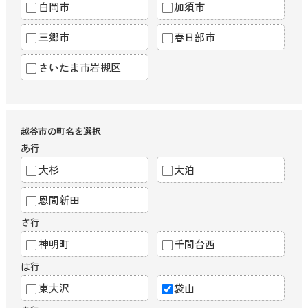
白岡市
加須市
三郷市
春日部市
さいたま市岩槻区
越谷市の町名を選択
あ行
大杉
大泊
恩間新田
さ行
神明町
千間台西
は行
東大沢
袋山