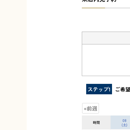
ステップ1
ご希
«前週
08
時間
(土)