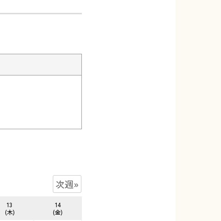
次週»
13
14
(木)
(金)