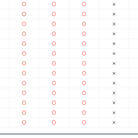
○
○
○
×
○
○
○
×
○
○
○
×
○
○
○
×
○
○
○
×
○
○
○
×
○
○
○
×
○
○
○
×
○
○
○
×
○
○
○
×
○
○
○
×
○
○
○
×
○
○
○
×