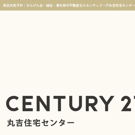
来店内見予約｜せんげん台・越谷・春日部の不動産ならセンチュリー21丸吉住宅センタ