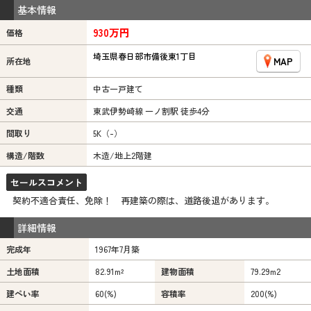
基本情報
930万円
価格
埼玉県春日部市備後東1丁目
MAP
所在地
種類
中古一戸建て
交通
東武伊勢崎線 一ノ割駅 徒歩4分
間取り
5K（-）
構造/階数
木造/地上2階建
セールスコメント
契約不適合責任、免除！ 再建築の際は、道路後退があります。
詳細情報
完成年
1967年7月築
土地面積
82.91m²
建物面積
79.29m
2
建ぺい率
60(%)
容積率
200(%)