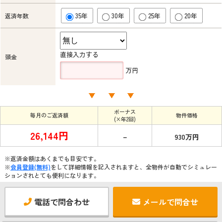
35年
30年
25年
20年
返済年数
直接入力する
頭金
万円
ボーナス
毎月のご返済額
物件価格
(×年2回)
26,144円
－
930万円
※返済金額はあくまでも目安です。
※
会員登録(無料)
をして詳細情報を記入されますと、全物件が自動でシミュレー
ションされとても便利になります。
電話で問合わせ
メールで問合せ