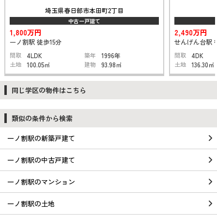
埼玉県春日部市本田町2丁目
中古一戸建て
1,800万円
2,490万円
一ノ割駅 徒歩15分
せんげん台駅 
間取
4LDK
築年
1996年
間取
4DK
土地
100.05㎡
建物
93.98㎡
土地
136.30㎡
同じ学区の物件はこちら
類似の条件から検索
一ノ割駅の新築戸建て
一ノ割駅の中古戸建て
一ノ割駅のマンション
一ノ割駅の土地