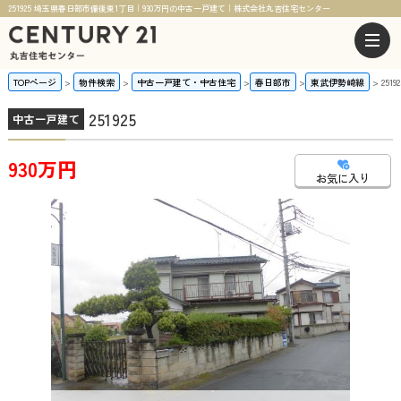
251925 埼玉県春日部市備後東1丁目｜930万円の中古一戸建て｜株式会社丸吉住宅センター
TOPページ
物件検索
中古一戸建て・中古住宅
春日部市
東武伊勢崎線
25192
251925
中古一戸建て
930万円
お気に入り