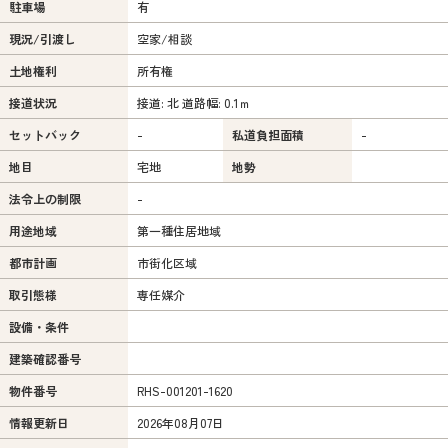
駐車場
有
現況/引渡し
空家/相談
土地権利
所有権
接道状況
接道: 北 道路幅: 0.1ｍ
セットバック
-
私道負担面積
-
地目
宅地
地勢
法令上の制限
-
用途地域
第一種住居地域
都市計画
市街化区域
取引態様
専任媒介
設備・条件
建築確認番号
物件番号
RHS-001201-1620
情報更新日
2026年08月07日