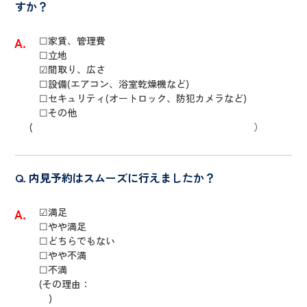
すか？
☐家賃、管理費
☐立地
☑間取り、広さ
☐設備(エアコン、浴室乾燥機など)
☐セキュリティ(オートロック、防犯カメラなど)
☐その他
( 
内見予約はスムーズに行えましたか？
☑満足
☐やや満足
☐どちらでもない
☐やや不満
☐不満
(その理由：
)