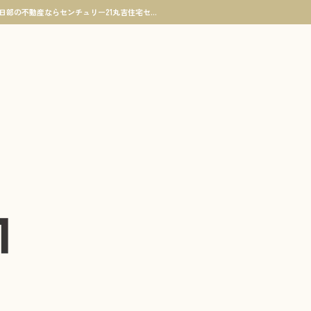
安心して契約できました 春日部市 賃貸アパートご成約 Ｍ・Ｍ様 | せんげん台・越谷・春日部の不動産ならセンチュリー21丸吉住宅センター