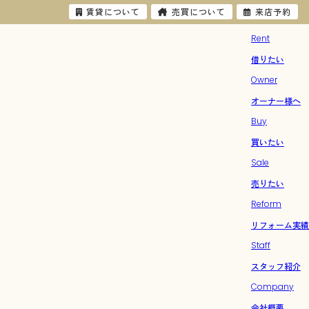
賃貸について
売買について
来店予約
Rent
借りたい
Owner
オーナー様へ
Buy
買いたい
Sale
売りたい
Reform
リフォーム実績
Staff
スタッフ紹介
Company
会社概要