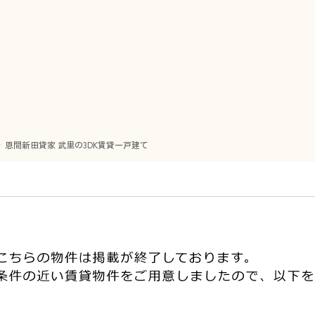
恩間新田貸家 武里の3DK賃貸一戸建て