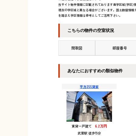
当サイト物件情報に記載されております通学区域(学区)情
現在の学区域と異なる場合がございます。国土数値情報ダ
を踏まえ学区情報は参考としてご活用下さい。
こちらの物件の空室状況
間取図
部屋番号
あなたにおすすめの類似物件
平方255貸家
6.2万円
賃貸一戸建て
武里駅 徒歩19分