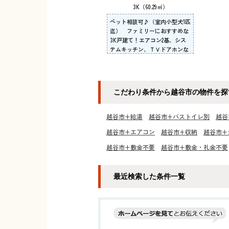
3K（60.29㎡）
ペット相談可♪（室内小型犬1匹
迄） ファミリーにおすすめな
3K戸建て！エアコン2基、シス
テムキッチン、ＴＶドアホンな
ど設備充実！ ★お問い合わせは
丸吉住宅センターまで★
こだわり条件から越谷市の物件を探
越谷市+給湯
越谷市+バストイレ別
越谷
越谷市+エアコン
越谷市+収納
越谷市+
越谷市+敷金不要
越谷市+敷金・礼金不要
最近検索した条件一覧