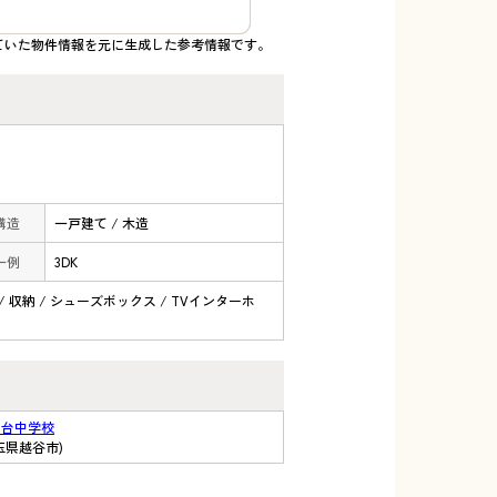
ていた物件情報を元に生成した参考情報です。
 構造
一戸建て / 木造
一例
3DK
 / 収納 / シューズボックス / TVインターホ
間台中学校
玉県越谷市)