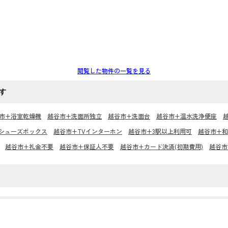
閲覧した物件の一覧を見る
す
市+浴室乾燥機
越谷市+洗面所独立
越谷市+洗面台
越谷市+温水洗浄便座
シューズボックス
越谷市+TVインターホン
越谷市+3駅以上利用可
越谷市+
越谷市+礼金不要
越谷市+保証人不要
越谷市+カード決済(初期費用)
越谷市