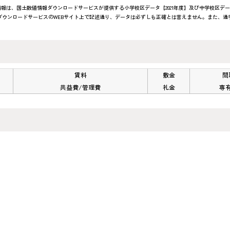
報は、国土数値情報ダウンロードサービスが提供する小学校区データ【2021年度】及び中学校区デー
ウンロードサービスのWEBサイト上で記述通り、データは必ずしも正確とは言えません。また、通学
賃料
敷金
間
共益費/管理費
礼金
専