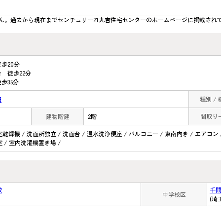
ん。過去から現在までセンチュリー21丸吉住宅センターのホームぺージに掲載され
歩20分
 徒歩22分
歩35分
田
種別 /
建物階建
2階
間取り
室乾燥機 / 洗面所独立 / 洗面台 / 温水洗浄便座 / バルコニー / 東南向き / エアコン
室 / 室内洗濯機置き場 /
校
千
中学校区
(埼