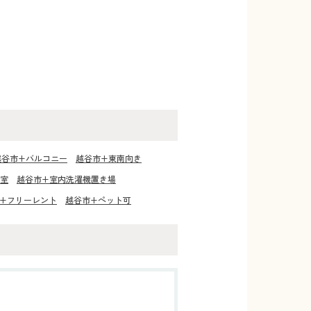
越谷市+バルコニー
越谷市+東南向き
和室
越谷市+室内洗濯機置き場
+フリーレント
越谷市+ペット可