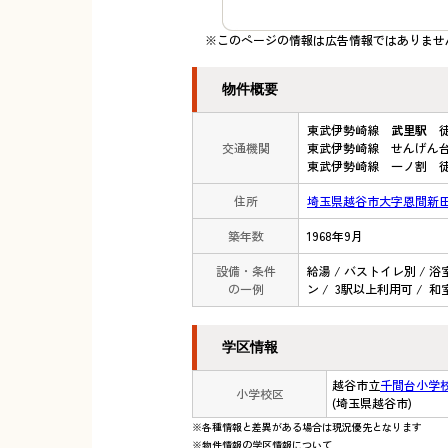
※このページの情報は広告情報ではありませ
物件概要
東武伊勢崎線
武里駅
徒
交通機関
東武伊勢崎線 せんげん台
東武伊勢崎線 一ノ割 徒
住所
埼玉県越谷市大字恩間新
築年数
1968年9月
設備・条件
給湯 / バストイレ別 / 浴
の一例
ン / 3駅以上利用可 / 和
学区情報
越谷市立
千間台小学
小学校区
(埼玉県越谷市)
※各種情報と差異がある場合は現況優先となります
※物件情報の学区情報について