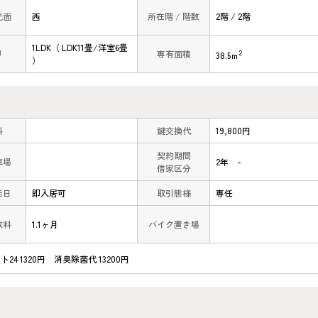
光面
西
所在階 / 階数
2階 / 2階
1LDK（ LDK11畳/洋室6畳
2
り
専有面積
38.5ｍ
）
料
鍵交換代
19,800円
契約期間
車場
2年 -
借家区分
能日
即入居可
取引態様
専任
数料
1.1ヶ月
バイク置き場
4 1320円 消臭除菌代 13200円