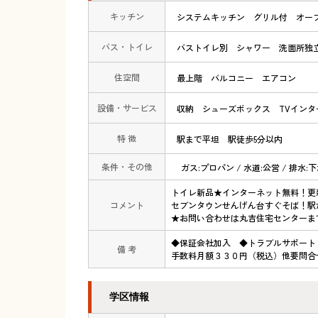
キッチン
システムキッチン
グリル付
オー
バス・トイレ
バストイレ別
シャワー
洗面所独
住空間
最上階
バルコニー
エアコン
設備・サービス
収納
シューズボックス
TVインタ
特 徴
駅まで平坦
駅徒歩5分以内
条件・その他
ガス:プロパン / 水道:公営 / 排水:
トイレ新品★インターネット無料！更
コメント
セブンタウンせんげん台すぐそば！駅
★お問い合わせは丸吉住宅センターま
◆保証会社加入 ◆トラブルサポート
備 考
手数料月額３３０円（税込）他要問合
学区情報