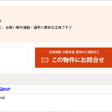
♪
く、お買い物や通勤・通学に便利な立地です♪
辺MAP
5分