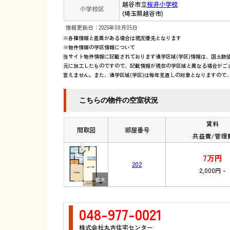
越谷市立
桜井小学校
小学校区
(埼玉県越谷市)
情報更新日：2026年08月05日
※各種情報と差異がある場合は現況優先となります
※物件情報の学区情報について
当サイト物件情報に記載されております通学区域(学区)情報は、国土数値情
元に加工したものですので、記載情報が現在の学区域と異なる場合がご
言えません。また、通学区域(学区)は毎年見直しの対象となりますので
こちらの物件の空室状況
賃料
間取図
部屋番号
共益費/管理
7万円
202
2,000円
-
048-977-0021
株式会社丸吉住宅センター