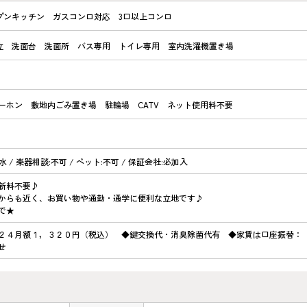
プンキッチン
ガスコンロ対応
3口以上コンロ
立
洗面台
洗面所
バス専用
トイレ専用
室内洗濯機置き場
ーホン
敷地内ごみ置き場
駐輪場
CATV
ネット使用料不要
下水 / 楽器相談:不可 / ペット:不可 / 保証会社:必加入
新料不要♪
からも近く、お買い物や通勤・通学に便利な立地です♪
で★
２４月額１，３２０円（税込） ◆鍵交換代・消臭除菌代有 ◆家賃は口座振替：
せ