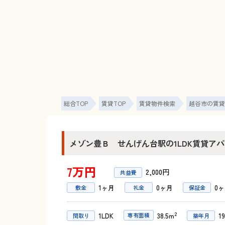
総合TOP
賃貸TOP
賃貸物件検索
越谷市の賃貸
メゾン豊Ｂ せんげん台駅の1LDK賃貸ア
7万円
2,000円
1ヶ月
0ヶ月
0
敷金
礼金
保証金
2
1LDK
1
専有面積
38.5ｍ
間取り
築年月