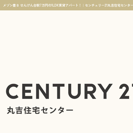
メゾン豊Ｂ せんげん台駅7万円の1LDK賃貸アパート！｜センチュリー21丸吉住宅センタ