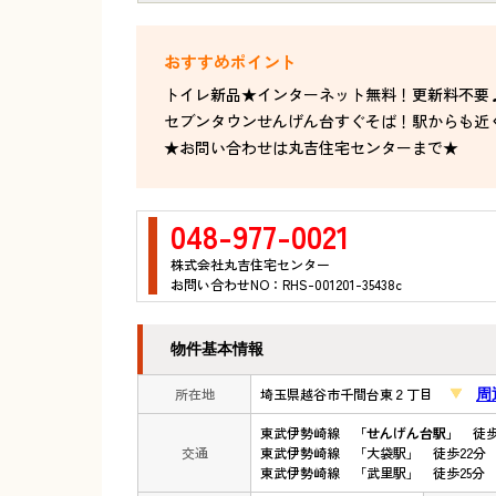
トイレ新品★インターネット無料！更新料不要
セブンタウンせんげん台すぐそば！駅からも近
★お問い合わせは丸吉住宅センターまで★
048-977-0021
株式会社丸吉住宅センター
お問い合わせNO：RHS-001201-35438c
物件基本情報
所在地
埼玉県越谷市千間台東２丁目
周
東武伊勢崎線
「せんげん台駅」
徒歩
交通
東武伊勢崎線 「大袋駅」 徒歩22分
東武伊勢崎線 「武里駅」 徒歩25分