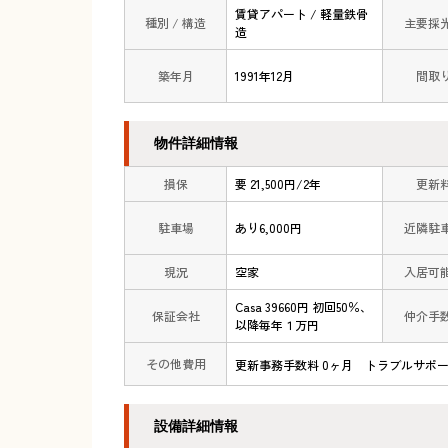
賃貸アパート / 軽量鉄骨
種別 / 構造
主要採
造
築年月
1991年12月
間取
物件詳細情報
損保
要 21,500円/2年
更新
駐車場
あり6,000円
近隣駐
現況
空家
入居可
Casa 39660円 初回50％、
保証会社
仲介手
以降毎年１万円
その他費用
更新事務手数料 0ヶ月 トラブルサポート2
設備詳細情報