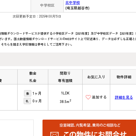
北中学校
中学校区
(埼玉県越谷市)
次回更新予定日：2026年08月19日
報ダウンロードサービスが提供する小学校区データ【2021年度】及び中学校区データ【2021年度】
ざいます。国土数値情報ダウンロードサービスのWEBサイト上で記述通り、データは必ずしも正確と
、そちらを踏まえ学区情報は参考としてご活用下さい。
敷金
間取り
お気に入り
物件詳細
費
礼金
専有面積
1LDK
1ヶ月
敷
詳細を見る
2
0ヶ月
礼
38.5ｍ