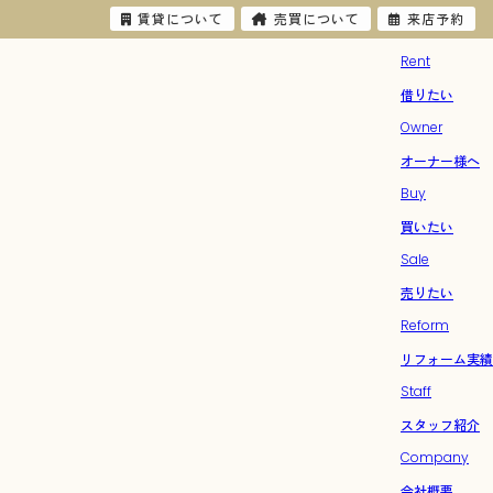
賃貸について
売買について
来店予約
Rent
借りたい
Owner
オーナー様へ
Buy
買いたい
Sale
売りたい
Reform
リフォーム実績
Staff
スタッフ紹介
Company
会社概要