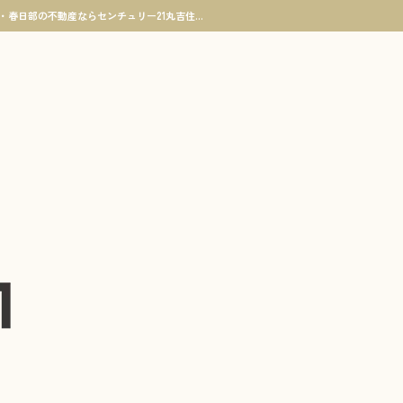
メールのやりとりが途切れず予約 春日部市 賃貸アパートご成約 Ｍ様 | せんげん台・越谷・春日部の不動産ならセンチュリー21丸吉住宅センター