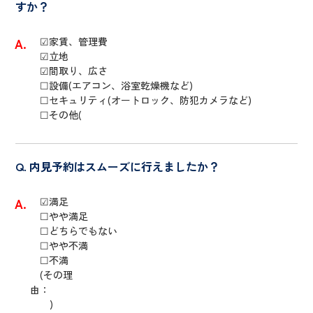
すか？
☑家賃、管理費
☑立地
☑間取り、広さ
☐設備(エアコン、浴室乾燥機など)
☐セキュリティ(オートロック、防犯カメラなど)
☐その他(
内見予約はスムーズに行えましたか？
☑満足
☐やや満足
☐どちらでもない
☐やや不満
☐不満
(その理
由
)